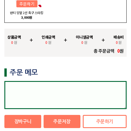
주문하기
반티 양말 2선 축구 스타킹
3,000원
상품금액
인쇄금액
이니셜금액
배송비
+
+
+
0
원
0
원
0
원
0
원
총 주문금액
0
원
주문 메모
장바구니
주문저장
주문하기