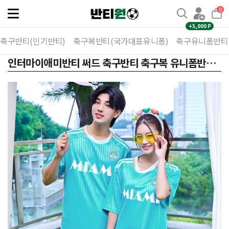
0
Toggle
navigation
+5,000 P
축구반티(인기반티)
축구복반티(국가대표유니폼)
축구유니폼반티
인터마이애미반티 써드 축구반티 축구복 유니폼반티 249C