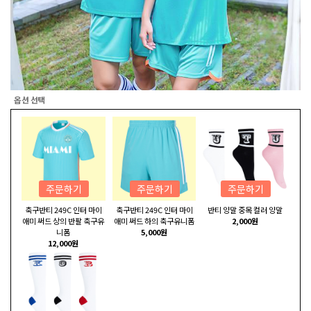
옵션 선택
주문하기
주문하기
주문하기
축구반티 249C 인터 마이
축구반티 249C 인터 마이
반티 양말 중목 컬러 양말
애미 써드 상의 반팔 축구유
애미 써드 하의 축구유니폼
2,000원
니폼
5,000원
12,000원