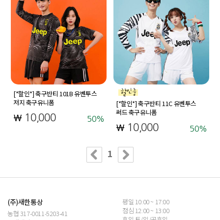
[*할인*] 축구반티 101B 유벤투스
저지 축구유니폼
[*할인*] 축구반티 11C 유벤투스
써드 축구유니폼
10,000
50
10,000
50
1
(주)새한통상
평일 10:00 ~ 17:00
점심 12:00 ~ 13:00
농협 317-0011-5203-41
휴일 토/일/공휴일