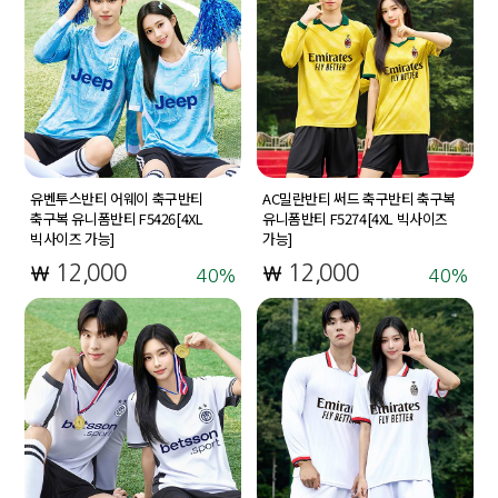
유벤투스반티 어웨이 축구반티
AC밀란반티 써드 축구반티 축구복
축구복 유니폼반티 F5426[4XL
유니폼반티 F5274[4XL 빅사이즈
빅사이즈 가능]
가능]
12,000
12,000
40
40