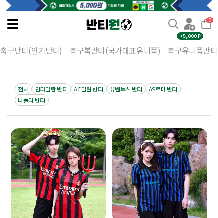
0
Toggle
navigation
+5,000 P
축구반티(인기반티)
축구복반티(국가대표유니폼)
축구유니폼반티
전체
인터밀란 반티
AC밀란 반티
유벤투스 반티
AS로마 반티
나폴리 반티