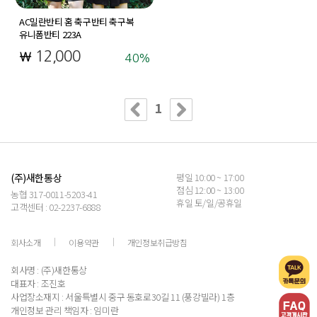
AC밀란반티 홈 축구반티 축구복
유니폼반티 223A
12,000
40
1
(주)새한통상
평일 10:00 ~ 17:00
점심 12:00 ~ 13:00
농협 317-0011-5203-41
휴일 토/일/공휴일
고객센터 : 02-2237-6888
회사소개
이용약관
개인정보취급방침
회사명 : (주)새한통상
대표자 : 조진호
사업장소재지 : 서울특별시 중구 동호로30길 11 (풍강빌라) 1층
개인정보 관리 책임자 : 임미란