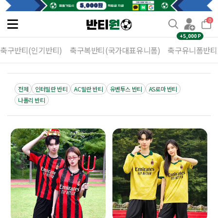
0
Toggle
navigation
+5,000 P
축구반티(인기반티)
축구복반티(국가대표유니폼)
축구유니폼반티
전체
인터밀란 반티
AC밀란 반티
유벤투스 반티
AS로마 반티
나폴리 반티