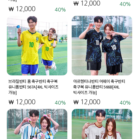
12,000
40
12,000
40
브라질반티 홈 축구반티 축구복
아르헨티나반티 어웨이 축구반티
유니폼반티 567A[4XL 빅사이즈
축구복 유니폼반티 566B[4XL
가능]
빅사이즈 가능]
12,000
12,000
40
40