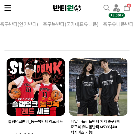
0
Toggle
navigation
+5,000 P
축구반티(인기반티)
축구복반티(국가대표유니폼)
축구유니폼반티
슬램덩크반티_농구복반티 레드세트
레알 마드리드반티 저지 축구반티
축구복 유니폼반티 M5006[4XL
빅사이즈 가능]