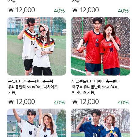
가능]
가능]
12,000
12,000
40
40
독일반티 홈 축구반티 축구복
잉글랜드반티 어웨이 축구반티
유니폼반티 563A[4XL 빅사이즈
축구복 유니폼반티 562B[4XL
가능]
빅사이즈 가능]
12,000
12,000
40
40