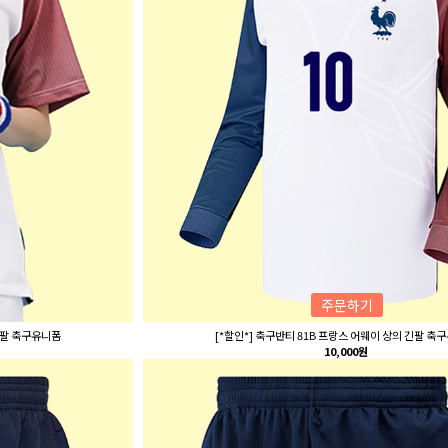
주문하기
 반팔 축구유니폼
[*할인*] 축구반티 81B 프랑스 어웨이 상의 긴팔 축
10,000원