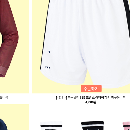
주문하기
구유니폼
[*할인*] 축구반티 81B 프랑스 어웨이 하의 축구유니폼
4,000원