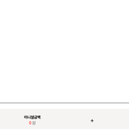
이니셜금액
+
0
원