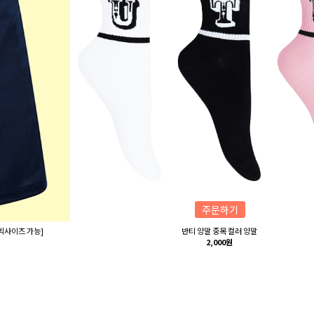
주문하기
 빅사이즈 가능]
반티 양말 중목 컬러 양말
2,000원