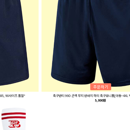
주문하기
85, 90사이즈 품절*
축구반티 99D 곤색 무지 반바지 하의 축구유니폼[아동~4XL
5,000원