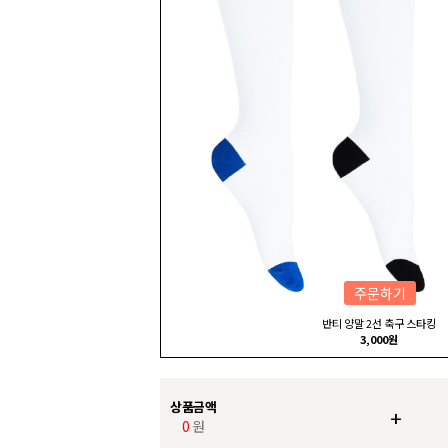
주문하기
반티 양말 2선 축구 스타킹
3,000원
상품금액
+
0
원