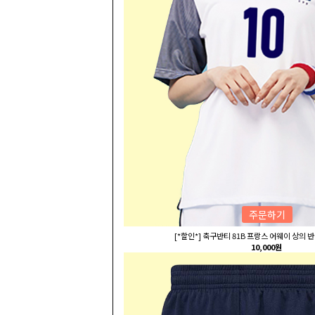
주문하기
[*할인*] 축구반티 81B 프랑스 어웨이 상의
10,000원