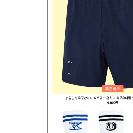
주문하기
[*할인*] 축구반티 61A 프랑스 홈 하의 축구유니폼 *
4,000원