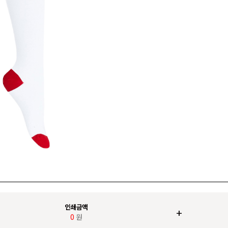
인쇄금액
+
0
원